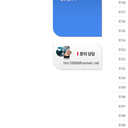
5718
5717
5716
5715
5714
5713
5712
5711
5710
5709
5708
5707
5706
5705