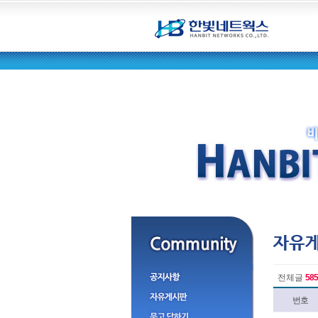
전체글
585
번호