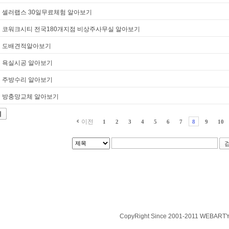
셀러랩스 30일무료체험 알아보기
코워크시티 전국180개지점 비상주사무실 알아보기
도배견적알아보기
욕실시공 알아보기
주방수리 알아보기
방충망교체 알아보기
기
이전
1
2
3
4
5
6
7
8
9
10
CopyRight Since 2001-2011 WEBARTY.