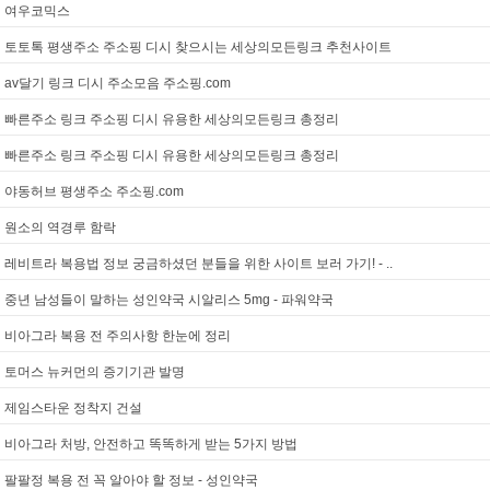
여우코믹스
토토톡 평생주소 주소핑 디시 찾으시는 세상의모든링크 추천사이트
av달기 링크 디시 주소모음 주소핑.com
빠른주소 링크 주소핑 디시 유용한 세상의모든링크 총정리
빠른주소 링크 주소핑 디시 유용한 세상의모든링크 총정리
야동허브 평생주소 주소핑.com
원소의 역경루 함락
레비트라 복용법 정보 궁금하셨던 분들을 위한 사이트 보러 가기! - ..
중년 남성들이 말하는 성인약국 시알리스 5mg - 파워약국
비아그라 복용 전 주의사항 한눈에 정리
토머스 뉴커먼의 증기기관 발명
제임스타운 정착지 건설
비아그라 처방, 안전하고 똑똑하게 받는 5가지 방법
팔팔정 복용 전 꼭 알아야 할 정보 - 성인약국