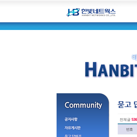
전체글
536
번호