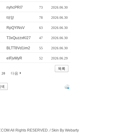
nyhcPRI7
73
2026.06.30
태양
78
2026.06.30
RpQYlNsV
63
2026.06.30
T3xQuzzxKl27
47
2026.06.30
BLTT8Vd1im2
55
2026.06.30
eIFjvMyR
52
2026.06.29
목록
다음
20
COM All Rights RESERVED. / Skin By Webarty