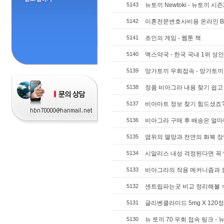
5143
뉴토끼 Newtoki - 뉴토끼 시
5142
이혼전문변호사비용 온라인 BE
5141
초인의 게임 - 웹툰 책
5140
맥스약국 - 한국 국내 1위 성
5139
망가토끼 우회접속 - 망가토끼 
5138
정품 비아그라 내용 찾기 쉽고 빠
5137
비아마트 정보 찾기 힘드셨죠? 제
5136
비아그라 구매 후 배송은 얼마
5135
염위의 멸망과 전연의 화북 
5134
시알리스 내성 걱정된다면 꼭 
5133
비아그라의 작용 메커니즘과 
5132
센트립파는곳 비교 정리해볼 수
5131
글리벤클라미드 5mg X 120정 
5130
뉴 토끼 70 우회 접속 링크 - 뉴 