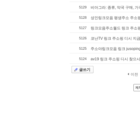
5129
비아그라: 종류, 약국 구매, 가격
5128
성인링크모음 평생주소 주소핑
5127
링크모음주소월드 링크 주소핑
5126
코난TV 링크 주소핑 디시 지
5125
주소야링크모음 링크 jusoping
5124
av19 링크 주소핑 디시 찾으
글쓰기
이전