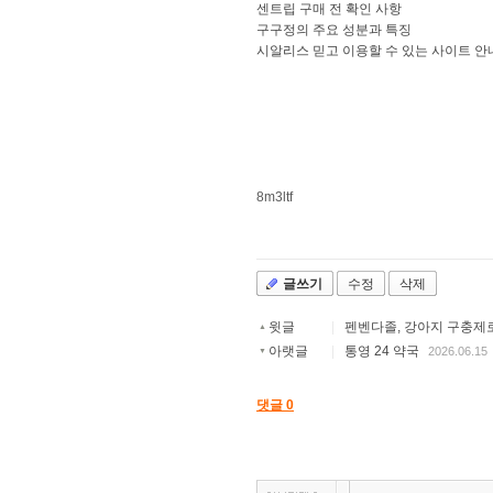
센트립 구매 전 확인 사항
구구정의 주요 성분과 특징
시알리스 믿고 이용할 수 있는 사이트 안
8m3ltf
글쓰기
수정
삭제
윗글
|
펜벤다졸, 강아지 구충제로 
▲
아랫글
|
통영 24 약국
2026.06.15
▼
댓글
0