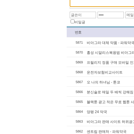
비밀글
번호
5871
비아그라 대체 약품 - 파워약
5870
홍성 시알리스복용법 비아그
5869
프릴리지 정품 구매 모바일 인
5868
운전자보험비교사이트
5867
오 나의 하녀님 - 툰코
5866
분신술로 매일 두 배씩 강해짐 -
5865
블랙툰 광고 적은 무료 웹툰 
5864
양평 24 약국
5863
비아그라 판매 사이트 허위광고
5862
센트립 판매처 - 파워약국