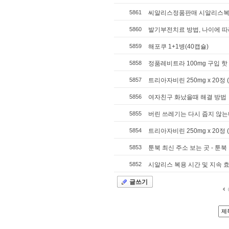
5861
씨알리스정품판매 시알리스복제약≫ 
5860
발기부전치료 방법, 나이에 따
5859
해포쿠 1+1병(40캡슐)
5858
정품레비트라 100mg 구입 핫 
5857
트리아자비린 250mg x 20정
5856
여자친구 화났을때 해결 방법
5855
버린 쓰레기는 다시 줍지 않는다 
5854
트리아자비린 250mg x 20정
5853
툰북 최신 주소 보는 곳 - 툰북
5852
시알리스 복용 시간 및 지속 효
글쓰기