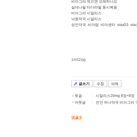
비아그라 먹으면 오래하나요
실데나필 타다라필 동시복용
비아그라 시알리스
낙원약국 시알리스
성인약국
비아탑
비아센터
viaa53
via
1m32zjg
글쓰기
수정
삭제
윗글
|
시알리스20mg 8정+8정
▲
아랫글
|
진안 하나약국 비아그라 구매 
▼
댓글
0