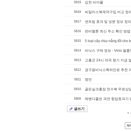
5819
김천 비아몰
5818
씨알리스복제약구입 비교 정리해볼
5817
센트립 효과 및 성분 정보 정
5816
펀비웹툰 최신 주소 확인 방법 -
5815
5 loại cây chịu nắng tốt cho 
5814
비닉스 구매 정보 - Vinix 필
5813
고흥군 24시 약국 찾기 지금
5812
경구용비닉스특허만료 추천 지식
5811
명언
5810
골든실크홍잠 천수복 무료상
5809
메벤다졸은 과연 항암효과가 있는가
글쓰기