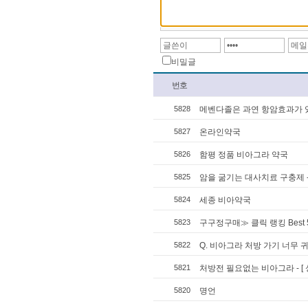
비밀글
번호
5828
메벤다졸은 과연 항암효과가 있는가
5827
온라인약국
5826
함평 정품 비아그라 약국
5825
암을 굶기는 대사치료 구충제 - 
5824
세종 비아약국
5823
구구정구매≫ 클릭 랭킹 Best 
5822
Q. 비아그라 처방 가기 너무 
5821
처방전 필요없는 비아그라 - [ 
5820
명언