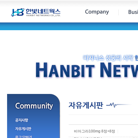
비아그라100mg 8정+8정
|